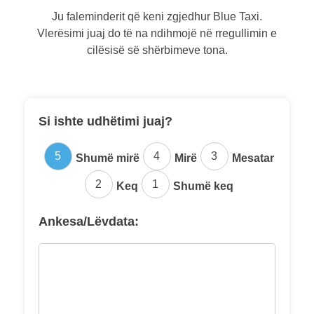
Ju faleminderit që keni zgjedhur Blue Taxi.
Vlerësimi juaj do të na ndihmojë në rregullimin e
cilësisë së shërbimeve tona.
Si ishte udhëtimi juaj?
5
4
3
Shumë mirë
Mirë
Mesatar
2
1
Keq
Shumë keq
Ankesa/Lëvdata: