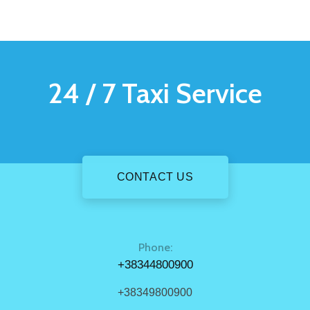
24 / 7
Taxi Service
CONTACT US
Phone:
+38344800900
+38349800900