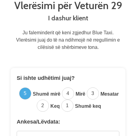
Vlerësimi për Veturën 29
I dashur klient
Ju faleminderit që keni zgjedhur Blue Taxi.
Vlerësimi juaj do të na ndihmojë në rregullimin e
cilësisë së shërbimeve tona.
Si ishte udhëtimi juaj?
5
4
3
Shumë mirë
Mirë
Mesatar
2
1
Keq
Shumë keq
Ankesa/Lëvdata: