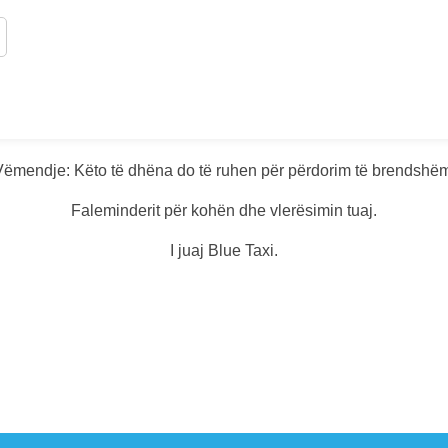
ëmendje: Këto të dhëna do të ruhen për përdorim të brendshë
Faleminderit për kohën dhe vlerësimin tuaj.
I juaj Blue Taxi.