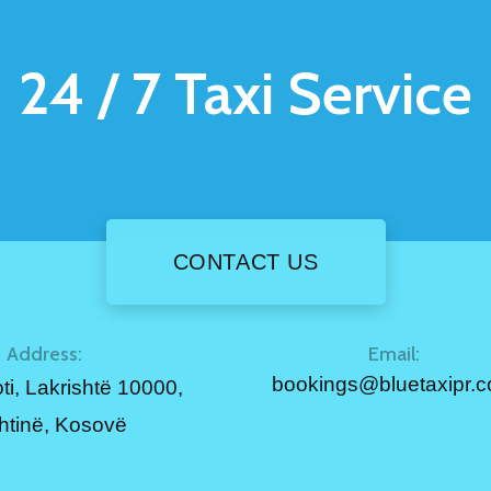
24 / 7
Taxi Service
CONTACT US
Address:
Email:
bookings@bluetaxipr.
ti, Lakrishtë 10000,
shtinë, Kosovë