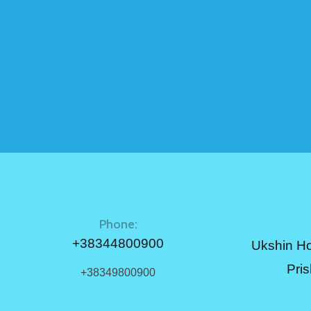
Phone:
+38344800900
Ukshin Ho
Pri
+38349800900