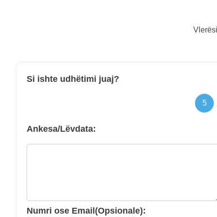
Vlerësi
Si ishte udhëtimi juaj?
5
Ankesa/Lëvdata:
Numri ose Email(Opsionale):