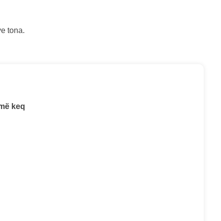
ve tona.
më keq