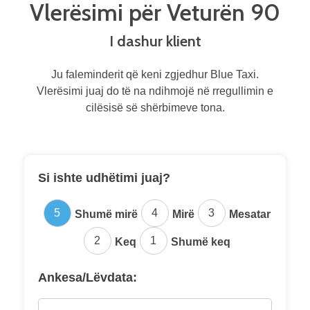
Vlerësimi për Veturën 90
I dashur klient
Ju faleminderit që keni zgjedhur Blue Taxi.
Vlerësimi juaj do të na ndihmojë në rregullimin e
cilësisë së shërbimeve tona.
Si ishte udhëtimi juaj?
5
4
3
Shumë mirë
Mirë
Mesatar
2
1
Keq
Shumë keq
Ankesa/Lëvdata: